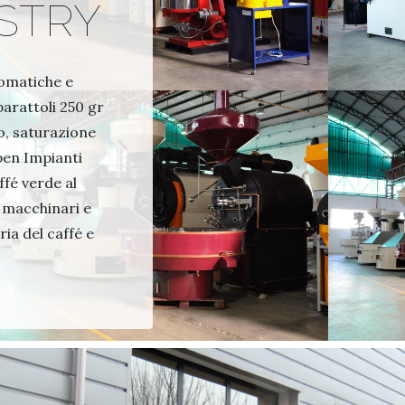
STRY
tomatiche e
arattoli 250 gr
o, saturazione
pen Impianti
ffé verde al
macchinari e
ria del caffé e