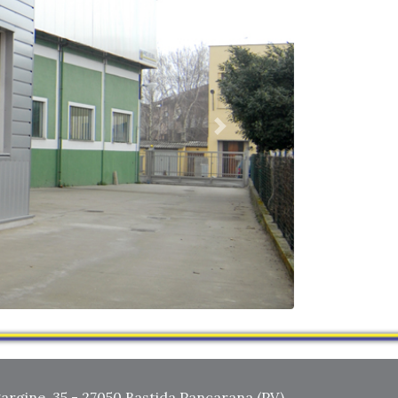
Next
gargine, 35 - 27050 Bastida Pancarana (PV)